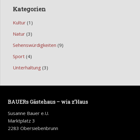
Kategorien
Kultur
(1)
Natur
(3)
Sehenswürdigkeiten
(9)
Sport
(4)
Unterhaltung
(3)
BAUERs Gästehaus – wia z’Haus
Susanne Bauer e.U.
Marktplatz 3
2283 Obersiebenbrunn