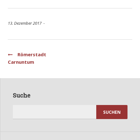
13. Dezember 2017 -
Beitragsnavigation
Römerstadt
Carnuntum
Suche
Suchen
nach: