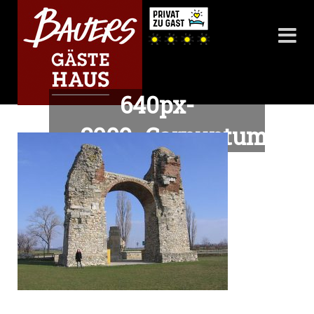
640px-
2009_Carnuntum_Hei