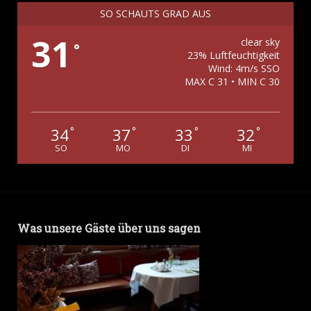
SO SCHAUTS GRAD AUS
31
clear sky
°
23% Luftfeuchtigkeit
Wind: 4m/s SSO
MAX C 31 • MIN C 30
34
37
33
32
°
°
°
°
SO
MO
DI
MI
Was unsere Gäste über uns sagen