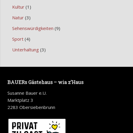
Kultur
(1)
Natur
(3)
Sehenswürdigkeiten
(9)
Sport
(4)
Unterhaltung
(3)
BAUERs Gästehaus – wia z’Haus
Susanne Bauer e.U.
Marktplatz 3
2283 Obersiebenbrunn