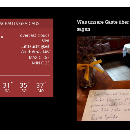
Was unsere Gäste über
 SCHAUTS GRAD AUS
sagen
overcast clouds
°
60%
Luftfeuchtigkeit
Wind: 6m/s NW
MAX C 26 •
MIN C 23
31
35
37
°
°
°
SA
SO
MO