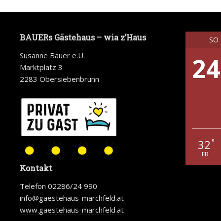
BAUERs Gästehaus – wia z’Haus
SO
Susanne Bauer e.U.
24
Marktplatz 3
2283 Obersiebenbrunn
32
°
FR
Kontakt
Telefon 02286/24 990
info@gaestehaus-marchfeld.at
www.gaestehaus-marchfeld.at