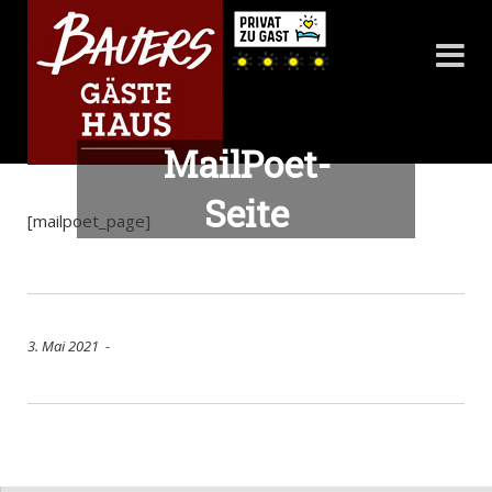
MailPoet-
Seite
[mailpoet_page]
3. Mai 2021 -