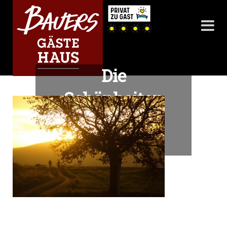
Die
Schönheiten
des
Marchfelds