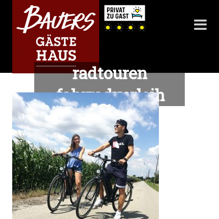
radtouren
fahrradverleih