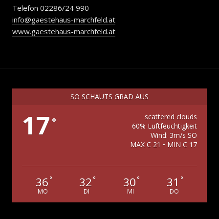
Telefon 02286/24 990
info@gaestehaus-marchfeld.at
www.gaestehaus-marchfeld.at
SO SCHAUTS GRAD AUS
17
scattered clouds
°
60% Luftfeuchtigkeit
Wind: 3m/s SO
MAX C 21 • MIN C 17
36
32
30
31
°
°
°
°
MO
DI
MI
DO