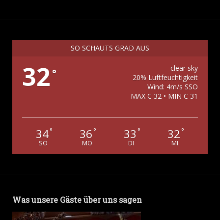
SO SCHAUTS GRAD AUS
32
clear sky
°
20% Luftfeuchtigkeit
Wind: 4m/s SSO
MAX C 32 • MIN C 31
34
36
33
32
°
°
°
°
SO
MO
DI
MI
Was unsere Gäste über uns sagen