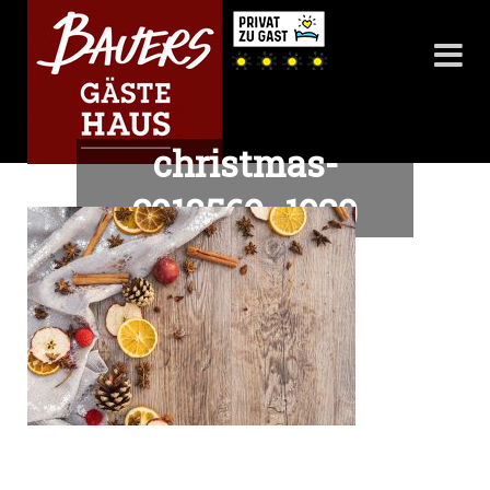
christmas-
2918569_1920