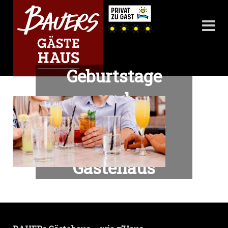
Geburtstage
und
Firmenfeiern
BAUERs
Gästehaus