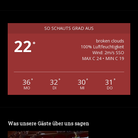
SO SCHAUTS GRAD AUS
22
broken clouds
°
100% Luftfeuchtigkeit
Wind: 2m/s SSO
MAX C 24 • MIN C 19
36
32
30
31
°
°
°
°
MO
DI
MI
DO
Was unsere Gäste über uns sagen