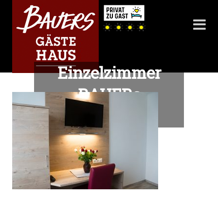
Einzelzimmer
BAUERs
Gaestehaus