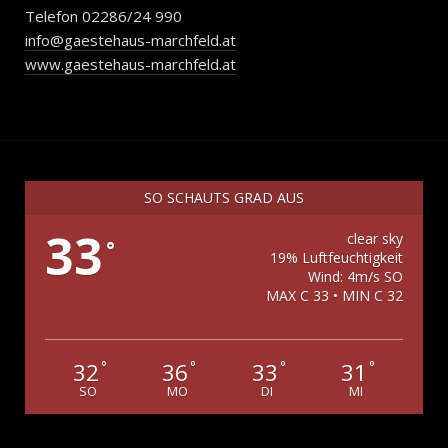
Telefon 02286/24 990
info@gaestehaus-marchfeld.at
www.gaestehaus-marchfeld.at
SO SCHAUTS GRAD AUS
33
clear sky
°
19% Luftfeuchtigkeit
Wind: 4m/s SO
MAX C 33 • MIN C 32
32
36
33
31
°
°
°
°
SO
MO
DI
MI