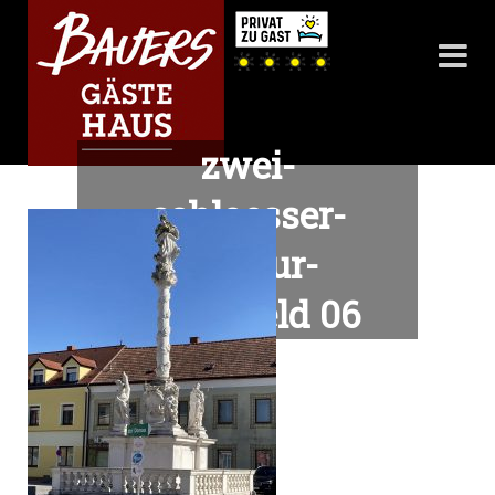
zwei-
schloesser-
radtour-
marchfeld 06