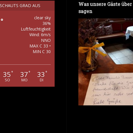
Was unsere Gäste über
 SCHAUTS GRAD AUS
sagen
clear sky
°
36%
Luftfeuchtigkeit
Wind: 6m/s
NNO
MAX C 33 •
MIN C 30
35
37
33
°
°
°
SO
MO
DI