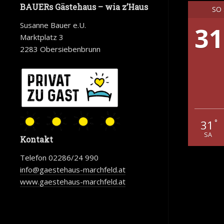
BAUERs Gästehaus – wia z’Haus
SO
Susanne Bauer e.U.
31
Marktplatz 3
2283 Obersiebenbrunn
31
°
SA
Kontakt
Telefon 02286/24 990
info@gaestehaus-marchfeld.at
www.gaestehaus-marchfeld.at